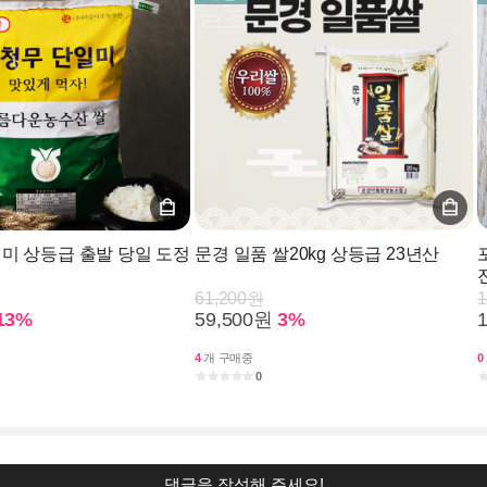
미 상등급 출발 당일 도정
문경 일품 쌀20kg 상등급 23년산
61,200원
13%
59,500원
3%
4
개 구매중
0
0
댓글을 작성해 주세요!