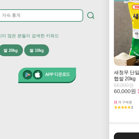
이미 많은 분들이 검색한 키워드
쌀 20kg
쌀 10kg
새청무 단일
햅쌀 20kg
68,900원
60,000원
11
개 구매중
2