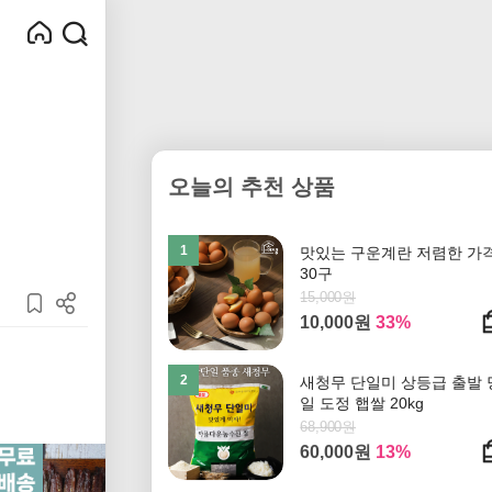
오늘의 추천 상품
1
맛있는 구운계란 저렴한 가
30구
15,000원
10,000원
33%
2
새청무 단일미 상등급 출발 
일 도정 햅쌀 20kg
68,900원
60,000원
13%