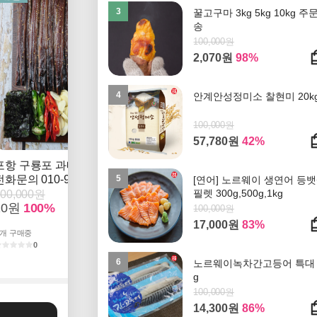
3
꿀고구마 3kg 5kg 10kg 주
송
100,000원
2,070원
98%
4
안계안성정미소 찰현미 20k
100,000원
57,780원
42%
포항 구룡포 과메기 및 야체세트 시세
5
전화문의 010-9074-8877
[연어] 노르웨이 생연어 등
필렛 300g,500g,1kg
100,000원
10원
100%
100,000원
17,000원
83%
개 구매중
0
6
노르웨이녹차간고등어 특대 
g
100,000원
14,300원
86%