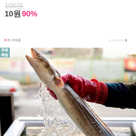
100원
10원
90%
0
개 구매중
0