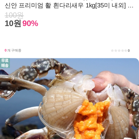
신안 프리미엄 활 흰다리새우 1kg[35미 내외] 시세 전화문의 010-9074-8877
100원
10원
90%
0
개 구매중
0