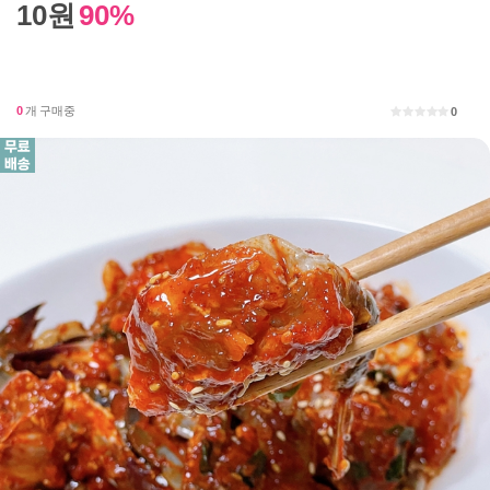
10원
90%
0
개 구매중
0