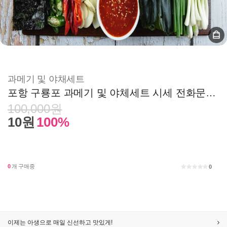
과메기 및 야채세트
포항 구룡포 과메기 및 야체세트 시세 전화문의 010-9074-8877
100,000원
10원
100%
0
개 구매중
0
우리 땅, 우리 농산물로 시작하는 아름다운생활