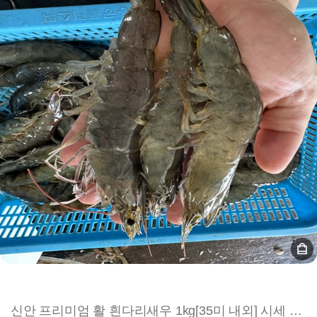
신안 프리미엄 활 흰다리새우 1kg[35미 내외] 시세 전화문의 010-9074-8877