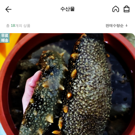
수산물
총
18
개의 상품
판매수량순